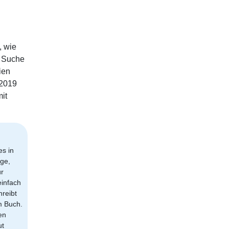
, wie
e Suche
ien
 2019
it
es in
ge,
r
einfach
hreibt
m Buch.
en
ut