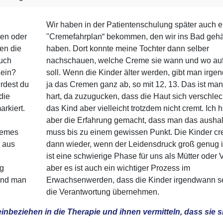
Wir haben in der Patientenschulung später auch 
hen oder
"Cremefahrplan“ bekommen, den wir ins Bad geh
en die
haben. Dort konnte meine Tochter dann selber
uch
nachschauen, welche Creme sie wann und wo auf
 ein?
soll. Wenn die Kinder älter werden, gibt man irg
rdest du
ja das Cremen ganz ab, so mit 12, 13. Das ist ma
die
hart, da zuzugucken, dass die Haut sich verschlech
rkiert.
das Kind aber vielleicht trotzdem nicht cremt. Ich 
aber die Erfahrung gemacht, dass man das ausha
Cremes
muss bis zu einem gewissen Punkt. Die Kinder c
r aus
dann wieder, wenn der Leidensdruck groß genug i
ist eine schwierige Phase für uns als Mütter oder V
ng
aber es ist auch ein wichtiger Prozess im
und man
Erwachsenwerden, dass die Kinder irgendwann se
die Verantwortung übernehmen.
nbeziehen in die Therapie und ihnen vermitteln, dass sie s