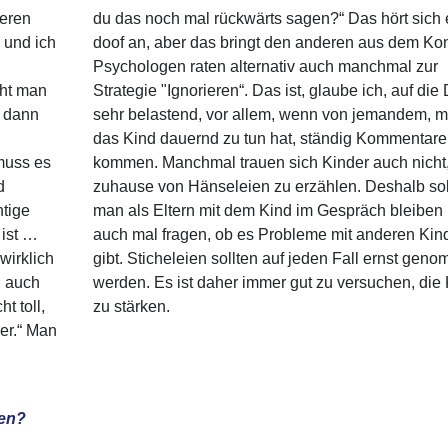
neren
du das noch mal rückwärts sagen?“ Das hört sich 
 und ich
doof an, aber das bringt den anderen aus dem Ko
Psychologen raten alternativ auch manchmal zur
cht man
Strategie "Ignorieren“. Das ist, glaube ich, auf die
 dann
sehr belastend, vor allem, wenn von jemandem, m
das Kind dauernd zu tun hat, ständig Kommentare
muss es
kommen. Manchmal trauen sich Kinder auch nicht
d
zuhause von Hänseleien zu erzählen. Deshalb sol
htige
man als Eltern mit dem Kind im Gespräch bleiben
 ist …
auch mal fragen, ob es Probleme mit anderen Kin
wirklich
gibt. Sticheleien sollten auf jeden Fall ernst gen
n auch
werden. Es ist daher immer gut zu versuchen, die
t toll,
zu stärken.
er.“ Man
hen?