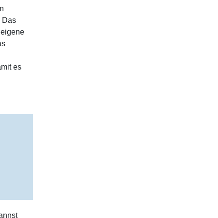
in
. Das
 eigene
as
amit es
annst