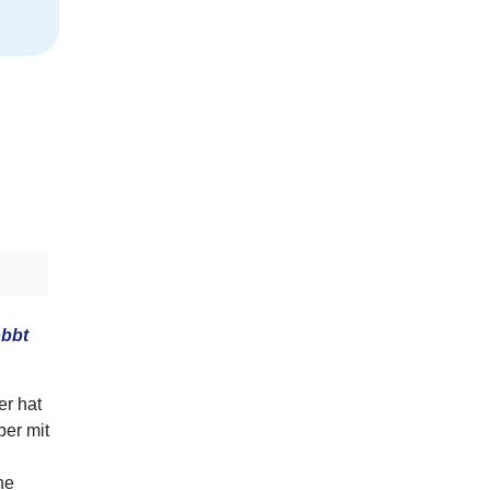
obbt
er hat
er mit
ne