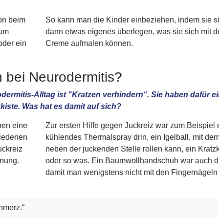
hon beim
So kann man die Kinder einbeziehen, indem sie s
zum
dann etwas eigenes überlegen, was sie sich mit d
oder ein
Creme aufmalen können.
 bei Neurodermitis?
rmitis-Alltag ist "Kratzen verhindern“. Sie haben dafür e
ste. Was hat es damit auf sich?
ben eine
Zur ersten Hilfe gegen Juckreiz war zum Beispiel 
hiedenen
kühlendes Thermalspray drin, ein Igelball, mit d
uckreiz
neben der juckenden Stelle rollen kann, ein Kratzk
nnung.
oder so was. Ein Baumwollhandschuh war auch dr
damit man wenigstens nicht mit den Fingernägeln k
hmerz.“