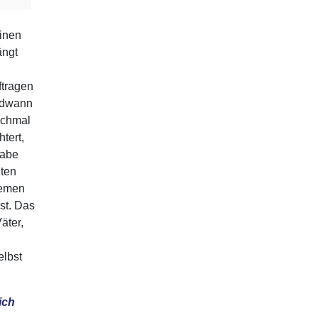
einen
ängt
tragen
endwann
nchmal
tert,
habe
lten
remen
st. Das
äter,
lbst
ich