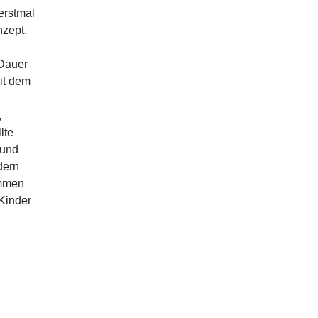
erstmal
nzept.
 Dauer
it dem
,
lte
 und
dern
ommen
 Kinder