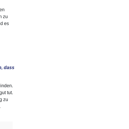
den
n zu
nd es
n, dass
inden.
ut tut.
g zu
.