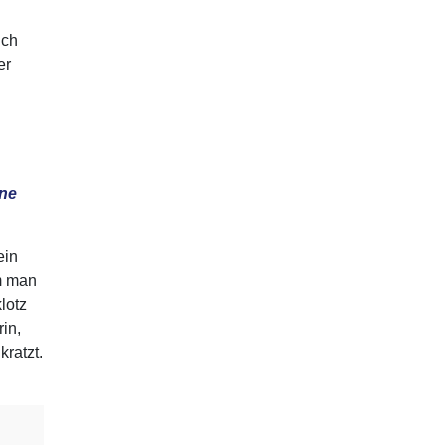
ich
er
ine
ein
em man
lotz
in,
ratzt.