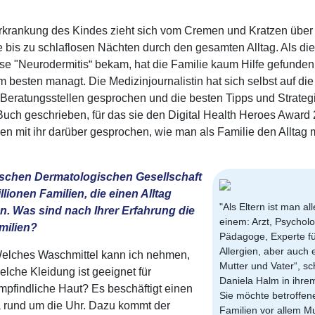
Erkrankung des Kindes zieht sich vom Cremen und Kratzen über
bis zu schlaflosen Nächten durch den gesamten Alltag. Als die
e "Neurodermitis“ bekam, hat die Familie kaum Hilfe gefunden
 besten managt. Die Medizinjournalistin hat sich selbst auf di
 Beratungsstellen gesprochen und die besten Tipps und Strateg
uch geschrieben, für das sie den Digital Health Heroes Award
en mit ihr darüber gesprochen, wie man als Familie den Alltag m
utschen Dermatologischen Gesellschaft
lionen Familien, die einen Alltag
"Als Eltern ist man all
n. Was sind nach Ihrer Erfahrung die
einem: Arzt, Psycholo
milien?
Pädagoge, Experte fü
Allergien, aber auch 
elches Waschmittel kann ich nehmen,
Mutter und Vater“, sc
elche Kleidung ist geeignet für
Daniela Halm in ihre
mpfindliche Haut? Es beschäftigt einen
Sie möchte betroffen
a rund um die Uhr. Dazu kommt der
Familien vor allem M