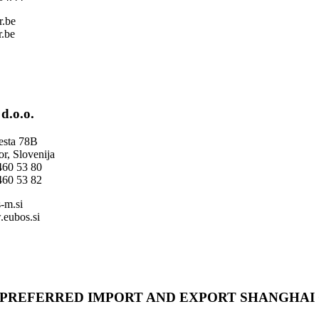
r.be
.be
d.o.o.
esta 78B
r, Slovenija
460 53 80
460 53 82
-m.si
.eubos.si
PREFERRED IMPORT AND EXPORT SHANGHAI 