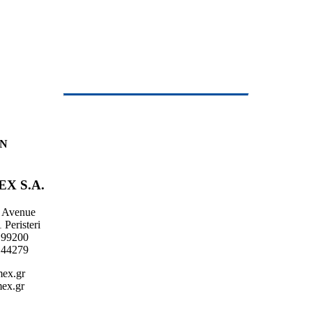
EN
X S.A.
u Avenue
Peristeri
199200
144279
ex.gr
ex.gr