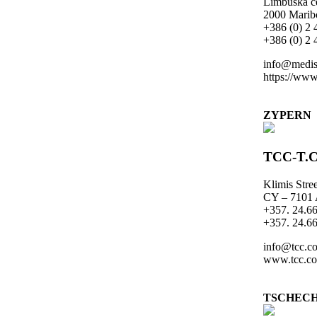
Limbuška c
2000 Maribo
+386 (0) 2 
+386 (0) 2 
info@medis
https://www
ZYPERN
TCC-T.
Klimis Stree
CY – 710
+357. 24.66
+357. 24.66
info@tcc.c
www.tcc.c
TSCHECH