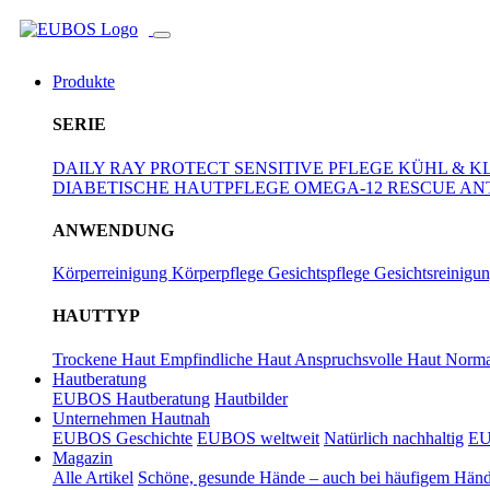
Zum Hauptinhalt springen
Produkte
SERIE
DAILY RAY PROTECT
SENSITIVE PFLEGE
KÜHL & K
DIABETISCHE HAUTPFLEGE
OMEGA-12 RESCUE
AN
ANWENDUNG
Körperreinigung
Körperpflege
Gesichtspflege
Gesichtsreinigu
HAUTTYP
Trockene Haut
Empfindliche Haut
Anspruchsvolle Haut
Norma
Hautberatung
EUBOS Hautberatung
Hautbilder
Unternehmen Hautnah
EUBOS Geschichte
EUBOS weltweit
Natürlich nachhaltig
EU
Magazin
Alle Artikel
Schöne, gesunde Hände – auch bei häufigem Hä