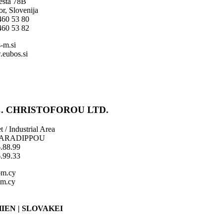
esta 78B
r, Slovenija
460 53 80
460 53 82
-m.si
.eubos.si
C. CHRISTOFOROU LTD.
t / Industrial Area
1 ARADIPPOU
.88.99
.99.33
om.cy
om.cy
IEN | SLOVAKEI