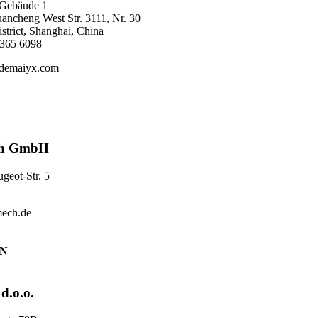
Gebäude 1
ancheng West Str. 3111, Nr. 30
strict, Shanghai, China
3365 6098
demaiyx.com
h GmbH
geot-Str. 5
ech.de
EN
d.o.o.