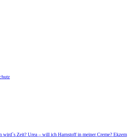
chutz
n wird`s Zeit?
Urea – will ich Harnstoff in meiner Creme?
Ekzem