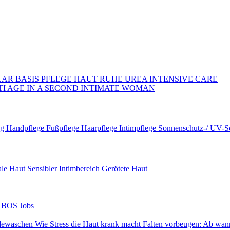
LAR
BASIS PFLEGE
HAUT RUHE
UREA INTENSIVE CARE
TI AGE
IN A SECOND
INTIMATE WOMAN
ng
Handpflege
Fußpflege
Haarpflege
Intimpflege
Sonnenschutz-/ UV-S
le Haut
Sensibler Intimbereich
Gerötete Haut
BOS Jobs
ndewaschen
Wie Stress die Haut krank macht
Falten vorbeugen: Ab wan