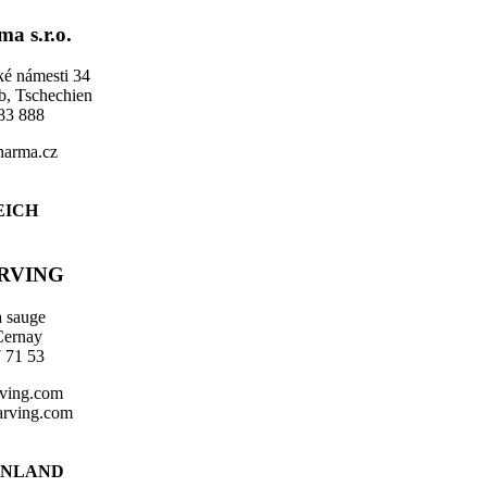
a s.r.o.
ké námesti 34
b, Tschechien
83 888
arma.cz
EICH
RVING
a sauge
Cernay
 71 53
ving.com
rving.com
ENLAND