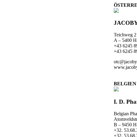
ÖSTERRE
JACOB
Teichweg 2
A – 5400 Ha
+43 6245 8
+43 6245 8
otc@jacoby
www.jacoby
BELGIEN
I. D. Ph
Belgian Pha
Atomveldstr
B – 9450 Ha
+32. 53.68.
+32. 53.68.