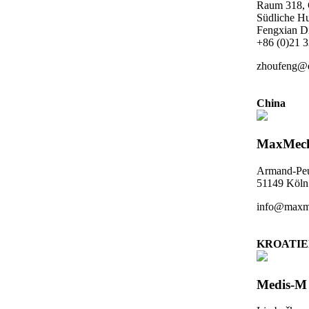
Raum 318, 
Südliche Hu
Fengxian Di
+86 (0)21 
zhoufeng@
China
MaxMec
Armand-Peu
51149 Köln
info@maxm
KROATI
Medis-M 