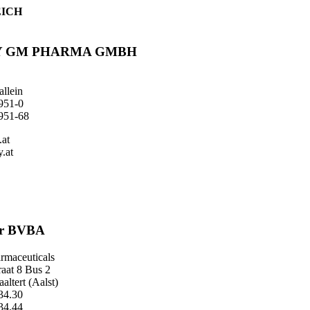
ICH
Y GM PHARMA GMBH
llein
951-0
951-68
.at
.at
ar BVBA
rmaceuticals
aat 8 Bus 2
altert (Aalst)
34.30
34.44