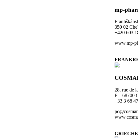
mp-pharm
Františkáns
350 02 Che
+420 603 1
www.mp-ph
FRANKR
COSMA
28, rue de l
F – 68700 
+33 3 68 47
pc@cosmar
www.cosma
GRIECH