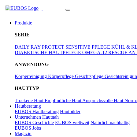
Zum Hauptinhalt springen
Produkte
SERIE
DAILY RAY PROTECT
SENSITIVE PFLEGE
KÜHL & K
DIABETISCHE HAUTPFLEGE
OMEGA-12 RESCUE
AN
ANWENDUNG
Körperreinigung
Körperpflege
Gesichtspflege
Gesichtsreinigu
HAUTTYP
Trockene Haut
Empfindliche Haut
Anspruchsvolle Haut
Norma
Hautberatung
EUBOS Hautberatung
Hautbilder
Unternehmen Hautnah
EUBOS Geschichte
EUBOS weltweit
Natürlich nachhaltig
EUBOS Jobs
Magazin