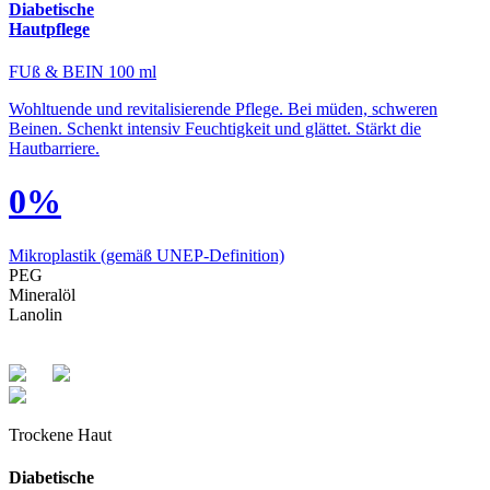
Diabetische
Hautpflege
FUß & BEIN 100 ml
Wohltuende und revitalisierende Pflege. Bei müden, schweren
Beinen. Schenkt intensiv Feuchtigkeit und glättet. Stärkt die
Hautbarriere.
0%
Mikroplastik
(gemäß UNEP-Definition)
PEG
Mineralöl
Lanolin
Trockene Haut
Diabetische