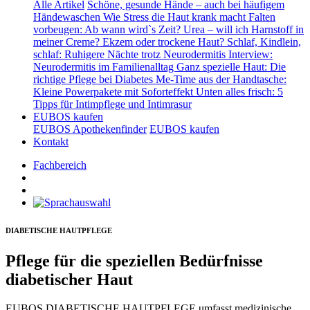
Alle Artikel
Schöne, gesunde Hände – auch bei häufigem
Händewaschen
Wie Stress die Haut krank macht
Falten
vorbeugen: Ab wann wird`s Zeit?
Urea – will ich Harnstoff in
meiner Creme?
Ekzem oder trockene Haut?
Schlaf, Kindlein,
schlaf: Ruhigere Nächte trotz Neurodermitis
Interview:
Neurodermitis im Familienalltag
Ganz spezielle Haut: Die
richtige Pflege bei Diabetes
Me-Time aus der Handtasche:
Kleine Powerpakete mit Soforteffekt
Unten alles frisch: 5
Tipps für Intimpflege und Intimrasur
EUBOS kaufen
EUBOS Apothekenfinder
EUBOS kaufen
Kontakt
Fachbereich
DIABETISCHE HAUTPFLEGE
Pflege für die speziellen Bedürfnisse
diabetischer Haut
EUBOS DIABETISCHE HAUTPFLEGE umfasst medizinische