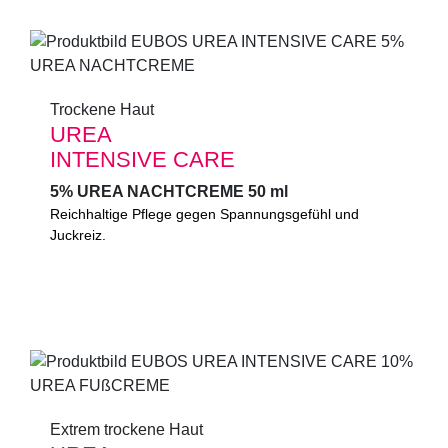
0%
Mikroplastik
(gemäß UNEP-Definition)
Trockene Haut
Trockene Haut
UREA
UREA
INTENSIVE CARE
INTENSIVE CARE
5% UREA NACHTCREME 50 ml
5% UREA NACHTCREME 50 ml
Reichhaltige Pflege gegen Spannungsgefühl und
Reichhaltige Pflege gegen Spannungsgefühl und
Juckreiz. Nutzt die Nacht, um die Barrierefunktion
Juckreiz.
trockener Haut zu normalisieren und stärken. UREA
bindet wirksam Feuchtigkeit.
0%
Mikroplastik
(gemäß UNEP-Definition)
Extrem trockene Haut
Extrem trockene Haut