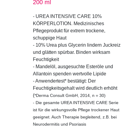
200 ml
Notwendig
Statistik
- UREA INTENSIVE CARE 10%
Marketing
KÖRPERLOTION. Medizinisches
Pflegeprodukt für extrem trockene,
Google Maps
schuppige Haut
- 10% Urea plus Glycerin lindern Juckreiz
und glätten spürbar. Binden wirksam
Feuchtigkeit
- Mandelöl, ausgesuchte Esteröle und
Allantoin spenden wertvolle Lipide
- Anwendertest* bestätigt: Der
Feuchtigkeitsgehalt wird deutlich erhöht
(
*Derma Consult GmbH, 2014, n = 30)
- Die gesamte UREA INTENSIVE CARE Serie
ist für die wirkungsvolle Pflege trockener Haut
geeignet. Auch Therapie begleitend, z.B. bei
Neurodermitis und Psoriasis