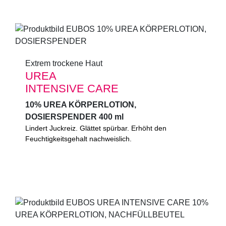
Extrem trockene Haut
Extrem trockene Haut
UREA
UREA
INTENSIVE CARE
INTENSIVE CARE
10% UREA KÖRPERLOTION,
10% UREA KÖRPERLOTION,
DOSIERSPENDER 400 ml
DOSIERSPENDER 400 ml
Lindert Juckreiz. Glättet spürbar. Erhöht den
Lindert Juckreiz. Glättet spürbar. Erhöht den
Feuchtigkeitsgehalt nachweislich. Mit Glycerin und
Feuchtigkeitsgehalt nachweislich.
Mandelöl.
0%
Mikroplastik
(gemäß UNEP-Definition)