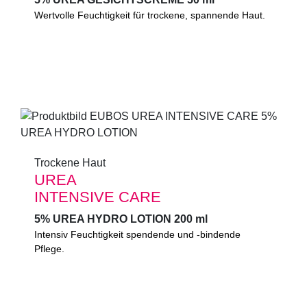
Wertvolle Feuchtigkeit für trockene, spannende
Wertvolle Feuchtigkeit für trockene, spannende Haut.
Gesichtshaut. Zieht schnell ein. Für glatter wirkende
Haut und gepflegtes Aussehen. Mit 5% Urea und
Glycerin.
0%
Mikroplastik
(gemäß UNEP-Definition)
Trockene Haut
Trockene Haut
UREA
UREA
INTENSIVE CARE
INTENSIVE CARE
5% UREA HYDRO LOTION 200 ml
5% UREA HYDRO LOTION 200 ml
Intensiv Feuchtigkeit spendende und -bindende
Intensiv Feuchtigkeit spendende und -bindende
Pflege. Zieht schnell ein. Mindert Spannungsgefühle
Pflege.
und Hautrauigkeit. Hinterlässt ein angenehmes
Hautgefühl.