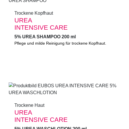
Trockene Kopfhaut
Trockene Kopfhaut
UREA
UREA
INTENSIVE CARE
INTENSIVE CARE
5% UREA SHAMPOO 200 ml
5% UREA SHAMPOO 200 ml
Pflege und milde Reinigung für trockene Kopfhaut. Mit
Pflege und milde Reinigung für trockene Kopfhaut.
spezieller Wirkstoffkombination. Schützt vor
Austrocknung, wirkt pflegend und hautglättend.
0%
Mikroplastik
(gemäß UNEP-Definition)
Trockene Haut
Trockene Haut
UREA
UREA
INTENSIVE CARE
INTENSIVE CARE
5% UREA WASCHLOTION 200 ml
5% UREA WASCHLOTION 200 ml