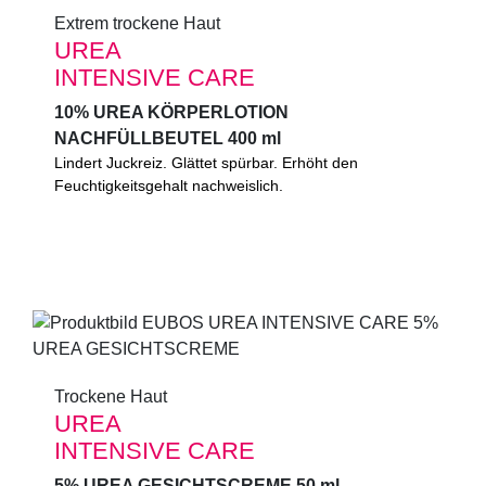
Extrem trockene Haut
Extrem trockene Haut
UREA
UREA
INTENSIVE CARE
INTENSIVE CARE
10% UREA KÖRPERLOTION
10% UREA KÖRPERLOTION
NACHFÜLLBEUTEL 400 ml
NACHFÜLLBEUTEL 400 ml
10% UREA KÖRPERLOTION Lindert Juckreiz. Glättet
Lindert Juckreiz. Glättet spürbar. Erhöht den
spürbar. Erhöht den Feuchtigkeitsgehalt nachweislich.
Feuchtigkeitsgehalt nachweislich.
Mit Glycerin und Mandelöl.
0%
Mikroplastik
(gemäß UNEP-Definition)
Trockene Haut
Trockene Haut
UREA
UREA
INTENSIVE CARE
INTENSIVE CARE
5% UREA GESICHTSCREME 50 ml
5% UREA GESICHTSCREME 50 ml