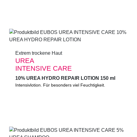
ohne fettig zu wirken.
0%
Mikroplastik
(gemäß UNEP-Definition)
Extrem trockene Haut
Extrem trockene Haut
UREA
UREA
INTENSIVE CARE
INTENSIVE CARE
10% UREA HYDRO REPAIR LOTION 150 ml
10% UREA HYDRO REPAIR LOTION 150 ml
Wohltuende Intensivlotion für besonders viel
Intensivlotion. Für besonders viel Feuchtigkeit.
Feuchtigkeit. Schnell einziehend, angenehm duftend.
Bei trockener, zu Juckreiz neigender Haut.
0%
Mikroplastik
(gemäß UNEP-Definition)