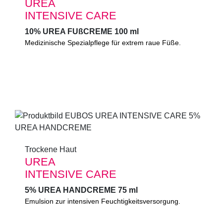
UREA
UREA
INTENSIVE CARE
INTENSIVE CARE
10% UREA FUßCREME 100 ml
10% UREA FUßCREME 100 ml
Medizinische Spezialpflege für extrem trockene, raue
Medizinische Spezialpflege für extrem raue Füße.
Füße. Schnell einziehend und feuchtigkeitsspendend.
Mindert Schwielen und Verhornungen.
0%
Mikroplastik
(gemäß UNEP-Definition)
Trockene Haut
Trockene Haut
UREA
UREA
INTENSIVE CARE
INTENSIVE CARE
5% UREA HANDCREME 75 ml
5% UREA HANDCREME 75 ml
Intensive Feuchtigkeitsversorgung durch UREA.
Emulsion zur intensiven Feuchtigkeitsversorgung.
Schnell einziehende Emulsion. Regeneriert und glättet