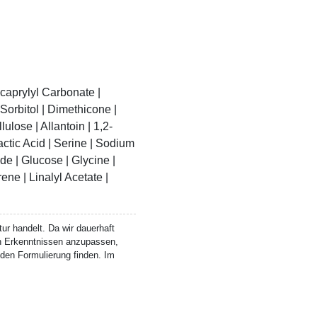
icaprylyl Carbonate |
Sorbitol | Dimethicone |
ulose | Allantoin | 1,2-
ctic Acid | Serine | Sodium
de | Glucose | Glycine |
ne | Linalyl Acetate |
ur handelt. Da wir dauerhaft
n Erkenntnissen anzupassen,
den Formulierung finden. Im