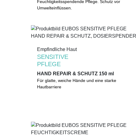
Feuchtigkeitsspendende Pflege mit
Feuchtigkeitsspendende Pflege. Schutz vor
hautberuhigendem Thermalwasser. Die
Umwelteinflüssen.
besondere Wirkstoffkombination hilft die Haut vor
Umwelteinflüssen und oxidativem Stress zu
schützen.
0%
Empfindliche Haut
Empfindliche Haut
Mikroplastik
(gemäß UNEP-Definition)
SENSITIVE
SENSITIVE
PFLEGE
PFLEGE
HAND REPAIR & SCHUTZ 150 ml
HAND REPAIR & SCHUTZ 150 ml
Glattere, weichere Hände. Intensive Feuchtigkeit.
Für glatte, weiche Hände und eine starke
Spezielle Wirkstoffkomplexe regenerieren und
Hautbarriere
schützen die Hautbarriere.
0%
Mikroplastik
(gemäß UNEP-Definition)