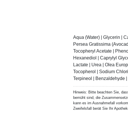
Aqua (Water) | Glycerin | C
Persea Gratissima (Avocado)
Tocopheryl Acetate | Phenox
Hexanediol | Caprylyl Glyc
Lactate | Urea | Olea Europ
Tocopherol | Sodium Chlorid
Terpineol | Benzaldehyde | 
Hinweis:
Bitte beachten Sie, dass
bemüht sind, die Zusammensetzu
kann es im Ausnahmefall vorkomm
Zweifelsfall berät Sie Ihr Apoth