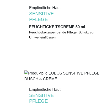
Empfindliche Haut
Empfindliche Haut
SENSITIVE
SENSITIVE
PFLEGE
PFLEGE
FEUCHTIGKEITSCREME 50 ml
FEUCHTIGKEITSCREME 50 ml
Feuchtigkeitsspendende Pflege mit
Feuchtigkeitsspendende Pflege. Schutz vor
hautberuhigendem Thermalwasser. Die
Umwelteinflüssen.
besondere Wirkstoffkombination hilft die Haut vor
Umwelteinflüssen und oxidativem Stress zu
schützen.
0%
Mikroplastik
(gemäß UNEP-Definition)
Empfindliche Haut
Empfindliche Haut
SENSITIVE
SENSITIVE
PFLEGE
PFLEGE