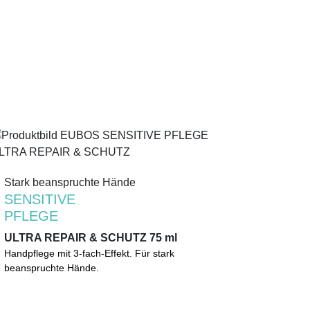
Stark beanspruchte Hände
Stark beanspruchte Hände
SENSITIVE
SENSITIVE
PFLEGE
PFLEGE
ULTRA REPAIR & SCHUTZ 75 ml
ULTRA REPAIR & SCHUTZ 75 ml
Handpflege mit 3-fach-Effekt. Beruhigung bei
Handpflege mit 3-fach-Effekt. Für stark
trockenen, strapazierten Händen. Anti-entzündlich
beanspruchte Hände.
bei rissigen Fingerkuppen. Auch nach leichten
Verbrennungen.