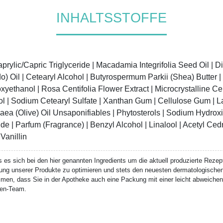
INHALTSSTOFFE
aprylic/Capric Triglyceride | Macadamia Integrifolia Seed Oil | D
 Oil | Cetearyl Alcohol | Butyrospermum Parkii (Shea) Butter | 
yethanol | Rosa Centifolia Flower Extract | Microcrystalline Cell
ol | Sodium Cetearyl Sulfate | Xanthan Gum | Cellulose Gum | La
aea (Olive) Oil Unsaponifiables | Phytosterols | Sodium Hydroxi
e | Parfum (Fragrance) | Benzyl Alcohol | Linalool | Acetyl Cedre
Vanillin
 es sich bei den hier genannten Ingredients um die aktuell produzierte Rezept
ng unserer Produkte zu optimieren und stets den neuesten dermatologische
en, dass Sie in der Apotheke auch eine Packung mit einer leicht abweichen
eken-Team.