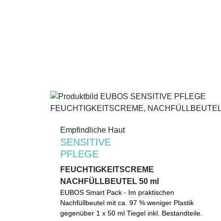
Empfindliche Haut
Empfindliche Haut
SENSITIVE
SENSITIVE
PFLEGE
PFLEGE
FEUCHTIGKEITSCREME
FEUCHTIGKEITSCREME
NACHFÜLLBEUTEL 50 ml
NACHFÜLLBEUTEL 50 ml
EUBOS Smart Pack - Im praktischen
EUBOS Smart Pack - Im praktischen
Nachfüllbeutel mit ca. 97 % weniger Plastik
Nachfüllbeutel mit ca. 97 % weniger Plastik
gegenüber 1 x 50 ml Tiegel inkl. Bestandteile.
gegenüber 1 x 50 ml Tiegel inkl. Bestandteile.