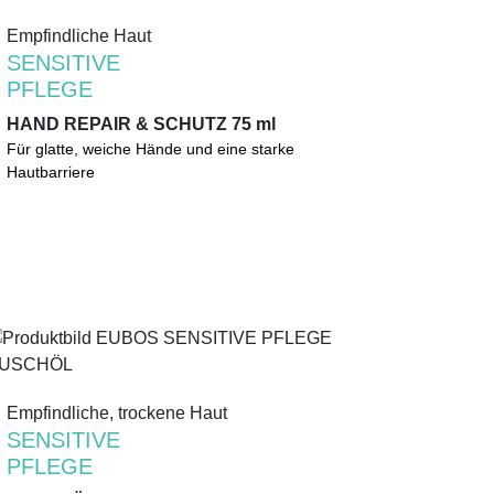
Empfindliche Haut
Empfindliche Haut
SENSITIVE
SENSITIVE
PFLEGE
PFLEGE
HAND REPAIR & SCHUTZ 75 ml
HAND REPAIR & SCHUTZ 75 ml
Glattere, weichere Hände. Intensive Feuchtigkeit.
Für glatte, weiche Hände und eine starke
Spezielle Wirkstoffkomplexe regenerieren und
Hautbarriere
schützen die Hautbarriere.
0%
Mikroplastik
(gemäß UNEP-Definition)
Empfindliche, trockene Haut
Empfindliche, trockene Haut
SENSITIVE
SENSITIVE
PFLEGE
PFLEGE