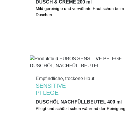
DUSCH & CREME 200 ml
DUSCH & CREME 200 ml
Mild gereinigte und verwöhnte Haut schon beim
Mild gereinigte und verwöhnte Haut schon beim
Duschen. Bewahrt vor Austrocknung und glättet
Duschen.
spürbar. Ohne Alkaliseifen.
0%
Mikroplastik
(gemäß UNEP-Definition)
Empfindliche, trockene Haut
Empfindliche, trockene Haut
SENSITIVE
SENSITIVE
PFLEGE
PFLEGE
DUSCHÖL NACHFÜLLBEUTEL 400 ml
DUSCHÖL NACHFÜLLBEUTEL 400 ml
Pflegt und schützt schon während der Reinigung.
Pflegt und schützt schon während der Reinigung.
Mandel-, Soja- und Safloröl wirken intensiv
rückfettend, hautberuhigend und juckreizlindernd.