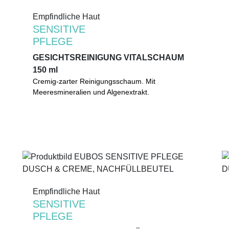
Empfindliche Haut
Empfindliche Haut
SENSITIVE
SENSITIVE
PFLEGE
PFLEGE
GESICHTSREINIGUNG VITALSCHAUM
GESICHTSREINIGUNG VITALSCHAUM
150 ml
150 ml
Cremig-zarter Reinigungsschaum für Gesicht,
Cremig-zarter Reinigungsschaum. Mit
Hals und Dekolleté. Mit vitalisierenden
Meeresmineralien und Algenextrakt.
Meeresmineralien und Algenextrakt.
Selbstschäumend.
0%
Mikroplastik
(gemäß UNEP-Definition)
Empfindliche Haut
Empfindliche Haut
SENSITIVE
SENSITIVE
PFLEGE
PFLEGE