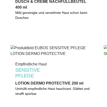
DUSCH & CREME NACHFÜLLBEUTEL
DUSCH & CREME NACHFÜLLBEUTEL
400 ml
400 ml
Mild gereinigte und verwöhnte Haut schon beim
Mild gereinigte und verwöhnte Haut schon beim
Duschen. Bewahrt vor Austrocknung und glättet
Duschen.
spürbar. Ohne Alkaliseifen.
0%
Mikroplastik
(gemäß UNEP-Definition)
Empfindliche Haut
Empfindliche Haut
SENSITIVE
SENSITIVE
PFLEGE
PFLEGE
LOTION DERMO PROTECTIVE 200 ml
LOTION DERMO PROTECTIVE 200 ml
Umhüllt empfindliche Haut hauchzart. Glättet und
Umhüllt empfindliche Haut hauchzart. Glättet und
strafft spürbar. Verbessert nachweislich den
strafft spürbar.
Feuchtigkeitsgehalt. Auch zur wirkungsvollen
Pflege nach dem Sonnenbad.