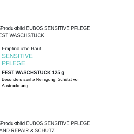
0%
Mikroplastik
(gemäß UNEP-Definition)
Empfindliche Haut
Empfindliche Haut
SENSITIVE
SENSITIVE
PFLEGE
PFLEGE
FEST WASCHSTÜCK 125 g
FEST WASCHSTÜCK 125 g
Schonende, besonders sanfte Reinigung. Statt
Besonders sanfte Reinigung. Schützt vor
Seife. Für tägliche Anwendung auf sensibler Haut.
Austrocknung.
Schützt vor Austrocknung.
0%
Mikroplastik
(gemäß UNEP-Definition)