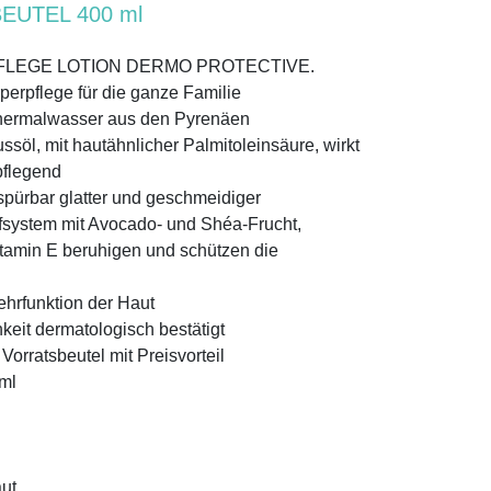
EUTEL 400 ml
PFLEGE LOTION DERMO PROTECTIVE.
erpflege für die ganze Familie
Thermalwasser aus den Pyrenäen
söl, mit hautähnlicher Palmitoleinsäure, wirkt
pflegend
 spürbar glatter und geschmeidiger
ffsystem mit Avocado- und Shéa-Frucht,
itamin E beruhigen und schützen die
ehrfunktion der Haut
hkeit dermatologisch bestätigt
 Vorratsbeutel mit Preisvorteil
ml
ut