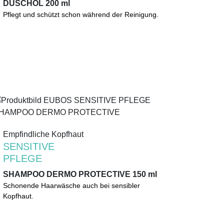
DUSCHÖL 200 ml
DUSCHÖL 200 ml
Pflegt und schützt schon während der Reinigung.
Pflegt und schützt schon während der Reinigung.
Mandel-, Soja- und Safloröl wirken intensiv
rückfettend, hautberuhigend und juckreizlindernd.
0%
Mikroplastik
(gemäß UNEP-Definition)
Empfindliche Kopfhaut
Empfindliche Kopfhaut
SENSITIVE
SENSITIVE
PFLEGE
PFLEGE
SHAMPOO DERMO PROTECTIVE 150 ml
SHAMPOO DERMO PROTECTIVE 150 ml
Sanfte Reinigung und pflegende Wirkung speziell
Schonende Haarwäsche auch bei sensibler
bei trockener und sensibler Kopfhaut.
Kopfhaut.
Alkaliseifenfrei.