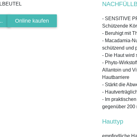
NACHFÜLLB
- SENSITIVE 
..
Online kaufen
Schützende Körp
- Beruhigt mit 
- Macadamia-Nus
schützend und 
- Die Haut wird
- Phyto-Wirksto
Allantoin und V
Hautbarriere
- Stärkt die Abw
- Hautverträglic
- Im praktischen
gegenüber 200 
Hauttyp
empfindliche Ha