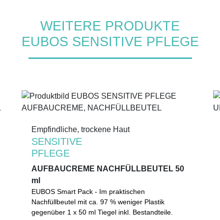
WEITERE PRODUKTE
EUBOS SENSITIVE PFLEGE
Empfindliche, trockene Haut
Empfindliche, trockene Haut
SENSITIVE
SENSITIVE
PFLEGE
PFLEGE
AUFBAUCREME NACHFÜLLBEUTEL 50
AUFBAUCREME NACHFÜLLBEUTEL 50
ml
ml
EUBOS Smart Pack - Im praktischen
EUBOS Smart Pack - Im praktischen
Nachfüllbeutel mit ca. 97 % weniger Plastik
Nachfüllbeutel mit ca. 97 % weniger Plastik
gegenüber 1 x 50 ml Tiegel inkl. Bestandteile.
gegenüber 1 x 50 ml Tiegel inkl. Bestandteile.