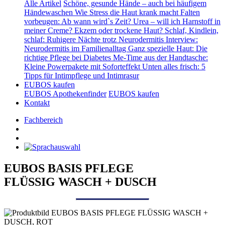
Alle Artikel
Schöne, gesunde Hände – auch bei häufigem
Händewaschen
Wie Stress die Haut krank macht
Falten
vorbeugen: Ab wann wird`s Zeit?
Urea – will ich Harnstoff in
meiner Creme?
Ekzem oder trockene Haut?
Schlaf, Kindlein,
schlaf: Ruhigere Nächte trotz Neurodermitis
Interview:
Neurodermitis im Familienalltag
Ganz spezielle Haut: Die
richtige Pflege bei Diabetes
Me-Time aus der Handtasche:
Kleine Powerpakete mit Soforteffekt
Unten alles frisch: 5
Tipps für Intimpflege und Intimrasur
EUBOS kaufen
EUBOS Apothekenfinder
EUBOS kaufen
Kontakt
Fachbereich
EUBOS BASIS PFLEGE
FLÜSSIG WASCH + DUSCH
Produktübersicht für Screenreader