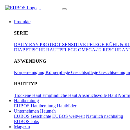
Zum Hauptinhalt springen
Produkte
SERIE
DAILY RAY PROTECT
SENSITIVE PFLEGE
KÜHL & K
DIABETISCHE HAUTPFLEGE
OMEGA-12 RESCUE
AN
ANWENDUNG
Körperreinigung
Körperpflege
Gesichtspflege
Gesichtsreinigu
HAUTTYP
Trockene Haut
Empfindliche Haut
Anspruchsvolle Haut
Norma
Hautberatung
EUBOS Hautberatung
Hautbilder
Unternehmen Hautnah
EUBOS Geschichte
EUBOS weltweit
Natürlich nachhaltig
EUBOS Jobs
Magazin